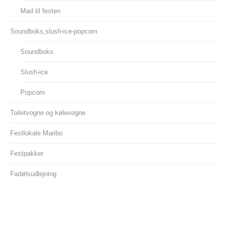
Mad til festen
Soundboks,slush-ice-popcorn
Soundboks
Slush-ice
Popcorn
Toiletvogne og kølevogne
Festlokale Maribo
Festpakker
Fadølsudlejning