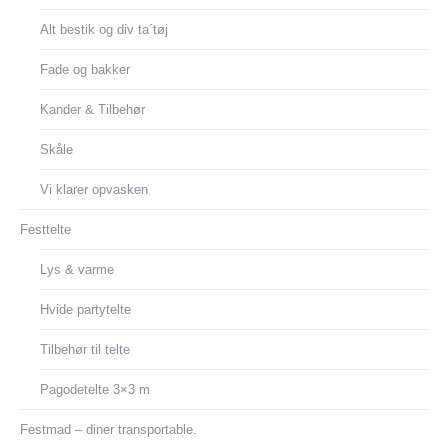
Alt bestik og div ta´tøj
Fade og bakker
Kander & Tilbehør
Skåle
Vi klarer opvasken
Festtelte
Lys & varme
Hvide partytelte
Tilbehør til telte
Pagodetelte 3×3 m
Festmad – diner transportable.