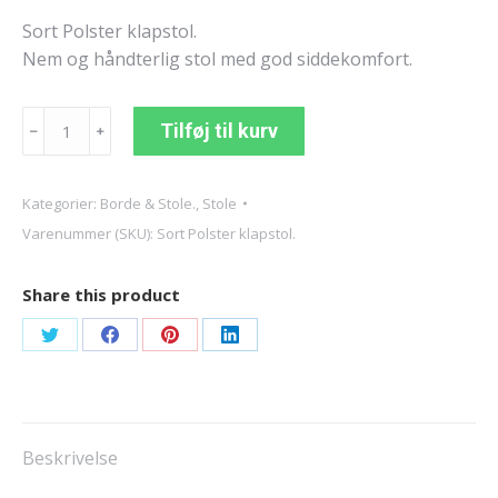
Sort Polster klapstol.
Nem og håndterlig stol med god siddekomfort.
Sort
Tilføj til kurv
﹣
﹢
Polster
klapstol.
antal
Kategorier:
Borde & Stole.
,
Stole
Varenummer (SKU):
Sort Polster klapstol.
Share this product
Share
Share
Share
Share
on
on
on
on
Twitter
Facebook
Pinterest
LinkedIn
Beskrivelse