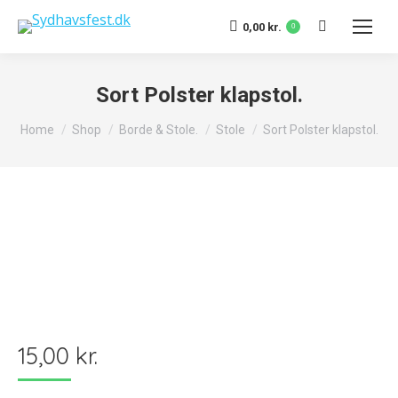
Search:
0,00
kr.
0
Sort Polster klapstol.
You are here:
Home
Shop
Borde & Stole.
Stole
Sort Polster klapstol.
15,00
kr.