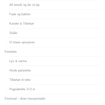
Alt bestik og div ta´tøj
Fade og bakker
Kander & Tilbehør
Skåle
Vi klarer opvasken
Festtelte
Lys & varme
Hvide partytelte
Tilbehør til telte
Pagodetelte 3×3 m
Festmad – diner transportable.