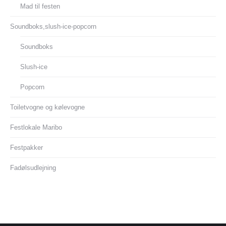
Mad til festen
Soundboks,slush-ice-popcorn
Soundboks
Slush-ice
Popcorn
Toiletvogne og kølevogne
Festlokale Maribo
Festpakker
Fadølsudlejning