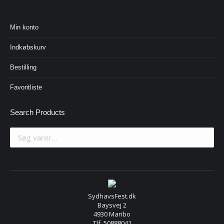
Min konto
Indkøbskurv
Bestilling
Favoritliste
Search Products
SydhavsFest.dk
Baysvej 2
4930 Maribo
Tlf. 50888041