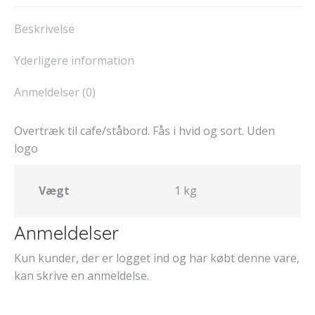
Twitter
Facebook
Pinterest
LinkedIn
Beskrivelse
Yderligere information
Anmeldelser (0)
Overtræk til cafe/ståbord. Fås i hvid og sort. Uden
logo
Vægt
1 kg
Anmeldelser
Kun kunder, der er logget ind og har købt denne vare,
kan skrive en anmeldelse.