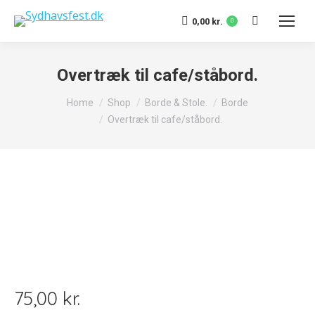
Search:
0,00
kr.
0
Overtræk til cafe/ståbord.
You are here:
Home
Shop
Borde & Stole.
Borde
Overtræk til cafe/ståbord.
75,00
kr.