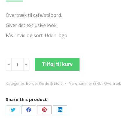
Overtræk til cafe/ståbord.
Giver det exclusive look.
Fås i hvid og sort. Uden logo
Overtræk
Tilføj til kurv
﹣
﹢
til
cafe/ståbord.
antal
Kategorier:
Borde
,
Borde & Stole.
Varenummer (SKU):
Overtræk
Share this product
Share
Share
Share
Share
on
on
on
on