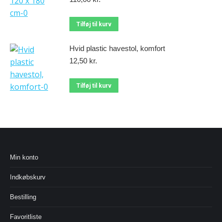
Tilføj til kurv
Hvid plastic havestol, komfort
12,50
kr.
Tilføj til kurv
Min konto
Indkøbskurv
Bestilling
Favoritliste