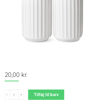
20,00
kr.
Lyngby
Tilføj til kurv
﹣
﹢
Strøsæt
-