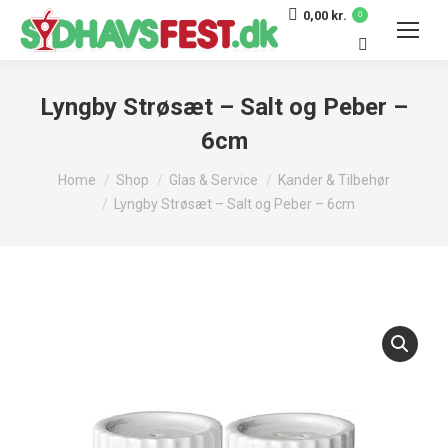
0,00
kr.
0
Search:
Lyngby Strøsæt – Salt og Peber –
6cm
You are here:
Home
Shop
Glas & Service
Kander & Tilbehør
Lyngby Strøsæt – Salt og Peber – 6cm