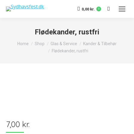
Search:
0,00
kr.
0
Flødekander, rustfri
You are here:
Home
Shop
Glas & Service
Kander & Tilbehør
Flødekander, rustfri
7,00
kr.