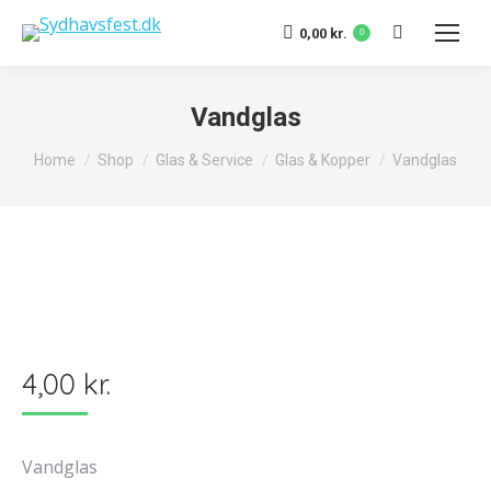
Search:
0,00
kr.
0
Vandglas
You are here:
Home
Shop
Glas & Service
Glas & Kopper
Vandglas
4,00
kr.
Vandglas