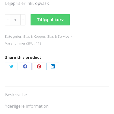
​Lejepris er inkl. opvask.
Vandglas
Tilføj til kurv
﹣
﹢
antal
Kategorier:
Glas & Kopper
,
Glas & Service
Varenummer (SKU):
118
Share this product
Share
Share
Share
Share
on
on
on
on
Twitter
Facebook
Pinterest
LinkedIn
Beskrivelse
Yderligere information