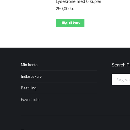
Lysekrone med 6 kupler
250,00
kr.
Tilføj til kurv
Search P
Min konto
Indkøbskurv
Bestilling
Favoritliste