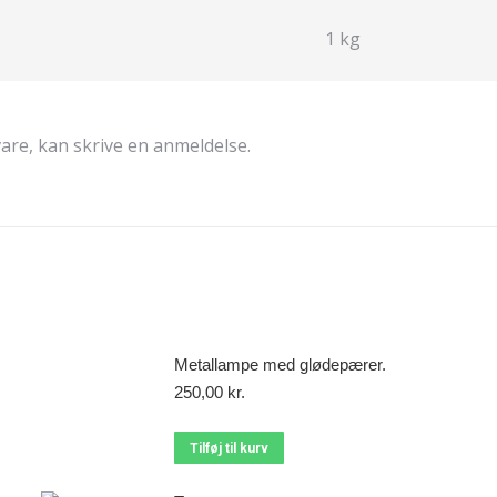
1 kg
are, kan skrive en anmeldelse.
Metallampe med glødepærer.
250,00
kr.
Tilføj til kurv