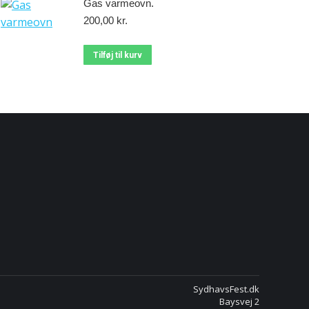
Gas varmeovn.
200,00
kr.
Tilføj til kurv
SydhavsFest.dk
Baysvej 2