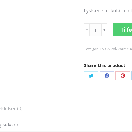
Lyskæde m. kulørte e
Lyskæde
Tilfø
﹣
﹢
antal
Kategori:
Lys & køl/varme 
Share this product
Share
Share
Sha
on
on
on
Twitter
Facebook
Pint
delser (0)
 selv op