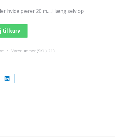
ller hvide pærer 20 m…..Hæng selv op
j til kurv
mm.
Varenummer (SKU):
213
re
Share
on
erest
LinkedIn