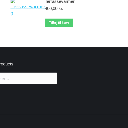
Terrassevarmer
400,00
kr.
Tilføj til kurv
roducts