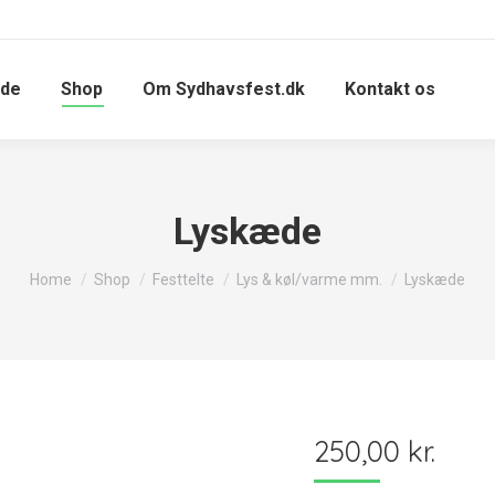
ide
Shop
Om Sydhavsfest.dk
Kontakt os
Lyskæde
You are here:
Home
Shop
Festtelte
Lys & køl/varme mm.
Lyskæde
250,00
kr.