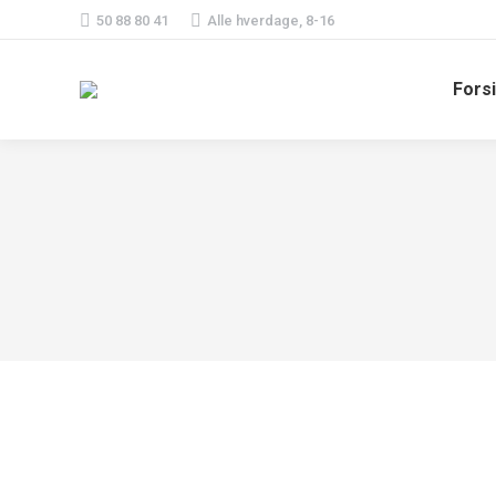
50 88 80 41
Alle hverdage, 8-16
Fors