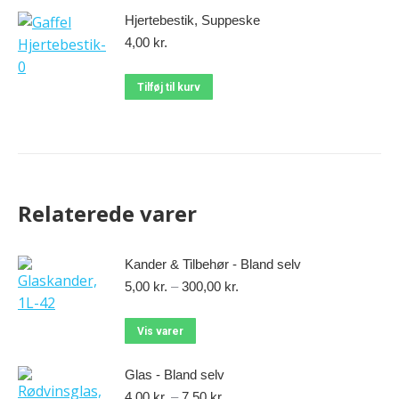
Hjertebestik, Suppeske
4,00
kr.
Tilføj til kurv
Relaterede varer
Kander & Tilbehør - Bland selv
5,00
kr.
–
300,00
kr.
Vis varer
Glas - Bland selv
4,00
kr.
–
7,50
kr.