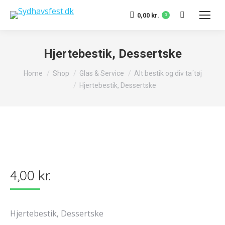
Search:
0,00
kr.
0
Hjertebestik, Dessertske
You are here:
Home
Shop
Glas & Service
Alt bestik og div ta´tøj
Hjertebestik, Dessertske
4,00
kr.
Hjertebestik, Dessertske