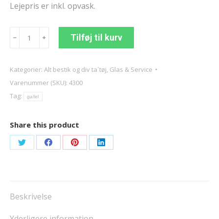
Lejepris er inkl. opvask.
Hjertebestik,
Tilføj til kurv
﹣
﹢
Dessertske
antal
Kategorier:
Alt bestik og div ta´tøj
,
Glas & Service
Varenummer (SKU):
4300
Tag:
gafel
Share this product
Share
Share
Share
Share
on
on
on
on
Twitter
Facebook
Pinterest
LinkedIn
Beskrivelse
Yderligere information