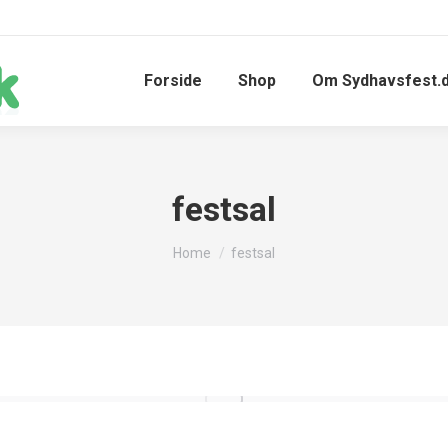
Forside
Shop
Om Sydhavsfest.
festsal
You are here:
Home
festsal