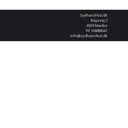
SydhavsFest.dk
Baysvej 2
4930 Maribo
Tlf. 50888041
info@sydhavsfest.dk