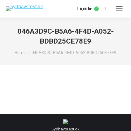
Search:
0,00
kr.
0
046A3D9C-B5A6-4F4D-A052-
BDBD25CE78E9
You are here:
Home
046A3D9C-B5A6-4F4D-A052-BDBD25CE78E9
SydhavsFest.dk