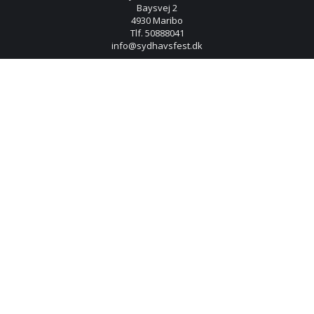
Baysvej 2
4930 Maribo
Tlf. 50888041
info@sydhavsfest.dk