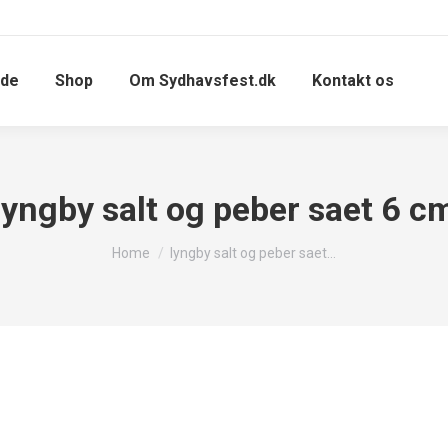
ide
Shop
Om Sydhavsfest.dk
Kontakt os
lyngby salt og peber saet 6 c
You are here:
Home
lyngby salt og peber saet…