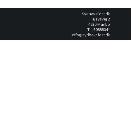
SydhavsFest.dk
Baysvej 2
4930 Maribo
Tlf. 50888041
info@sydhavsfest.dk