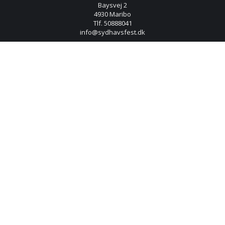
Baysvej 2
4930 Maribo
Tlf. 50888041
info@sydhavsfest.dk