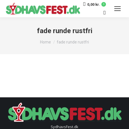
0,00
kr.
0
Search:
fade runde rustfri
You are here:
Home
fade runde rustfri
SydhavsFest.dk