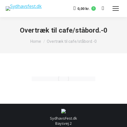
Search:
0,00
kr.
0
Overtræk til cafe/ståbord.-0
You are here:
Home
Overtræk til cafe/ståbord.-0
SydhavsFest.dk
Baysvej 2