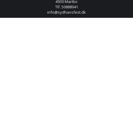
4930 Maribo
Tlf. 50888041
info@sydhavsfest.dk