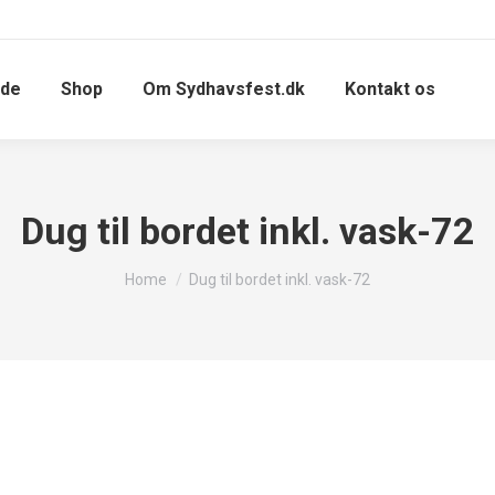
ide
Shop
Om Sydhavsfest.dk
Kontakt os
Dug til bordet inkl. vask-72
You are here:
Home
Dug til bordet inkl. vask-72