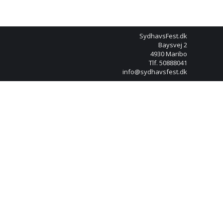
SydhavsFest.dk
Baysvej 2
4930 Maribo
Tlf. 50888041
info@sydhavsfest.dk