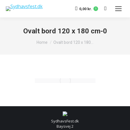
Search:
0,00
kr.
0
Ovalt bord 120 x 180 cm-0
You are here:
Home
Ovalt bord 120 x 180…
SydhavsFest.dk
Baysvej 2