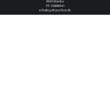
4930 Maribo
Tlf. 50888041
info@sydhavsfest.dk